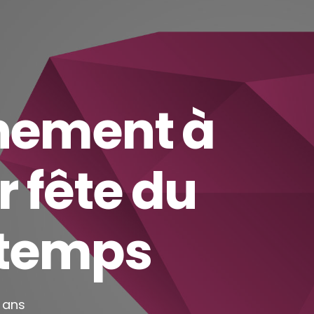
nement à
r fête du
ntemps
3 ans