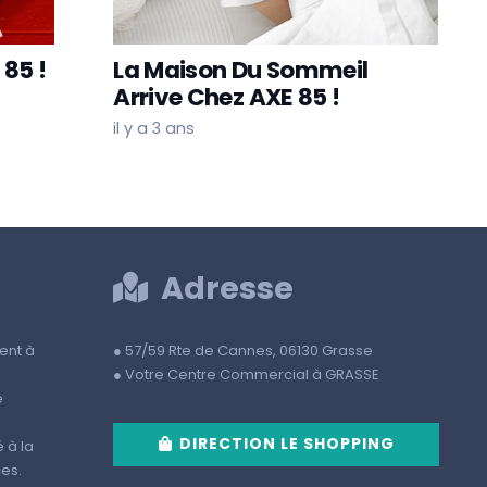
 85 !
La Maison Du Sommeil
Arrive Chez AXE 85 !
il y a 3 ans
Adresse
ent à
● 57/59 Rte de Cannes, 06130 Grasse
● Votre Centre Commercial à GRASSE
e
DIRECTION LE SHOPPING
 à la
es.