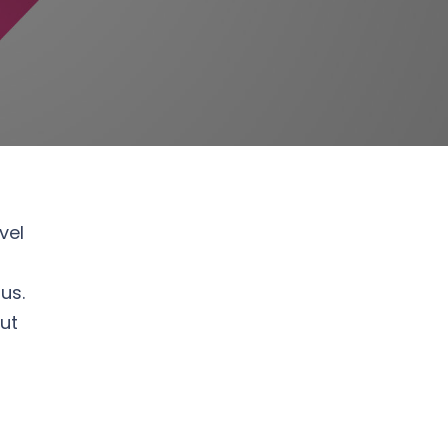
vel
us.
 ut