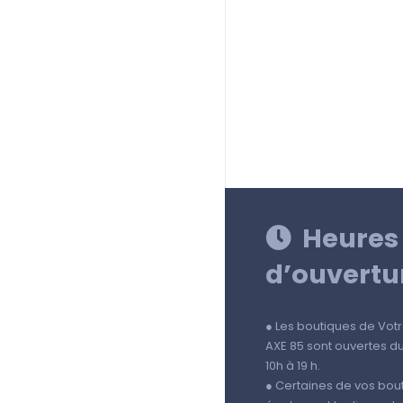
Heures
d’ouvertu
● Les boutiques de Vo
AXE 85 sont ouvertes d
10h à 19 h.
● Certaines de vos bou