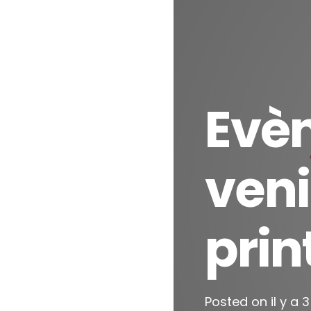
Evè
veni
pri
Posted on
il y a 