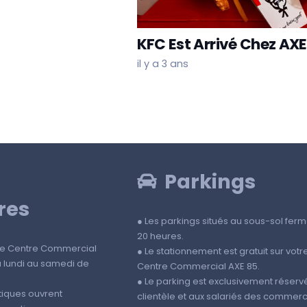
KFC Est Arrivé Chez AXE
il y a 3 ans
Parkings
res
● Les parkings situés au sous-sol ferm
20 heures.
tre Centre Commercial
● Le stationnement est gratuit sur votr
u lundi au samedi de
Centre Commercial AXE 85.
● Le parking est exclusivement réservé
tiques ouvrent
clientèle et aux salariés des commerc