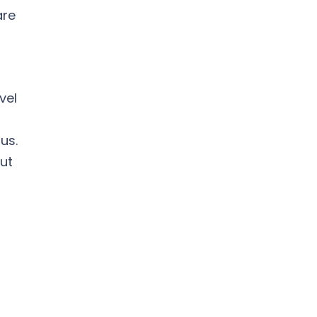
are
vel
us.
 ut