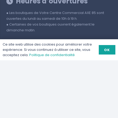
Heures d’ouvertures
● Les boutiques de Votre Centre Commercial AXE 85 sont
ouvertes du lundi au samedi de 10h à 19 h.
● Certaines de vos boutiques ouvrent également le
dimanche matin.
Parkings
Ce site web utilise des cookies pour améliorer votre
expérience. Si vous continuez à utiliser ce site, vous
OK
acceptez cela.
Politique de confidentialité
● Les parkings situés au sous-sol ferment à 20 heures.
● Le stationnement est gratuit sur votre Centre Commercial
AXE 85.
● Le parking est exclusivement réservé à la clientèle et aux
salariés des commerces.
● Le stationnement covoiturage est interdit.
Adresse
● 57/59 Rte de Cannes, 06130 Grasse
● Votre Centre Commercial à GRASSE